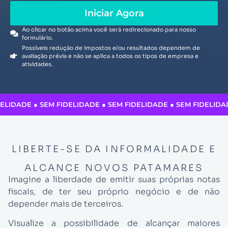
Iniciar Agora
Ao clicar no botão acima você será redirecionado para nosso
formulário.
Possíveis redução de impostos e/ou resultados dependem de
avaliação prévia e não se aplica a todos os tipos de empresa e
atividades.
ELIDADE ● SEM FIDELIDADE ● SEM FIDELIDADE ● SEM FIDELIDA
LIBERTE-SE DA INFORMALIDADE E
ALCANCE NOVOS PATAMARES
Imagine a liberdade de emitir suas próprias notas
fiscais, de ter seu próprio negócio e de não
depender mais de terceiros.
Visualize a possibilidade de alcançar maiores