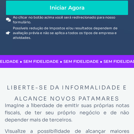
Iniciar Agora
Ao clicar no botão acima você será redirecionado para nosso
formulário.
Possíveis redução de impostos e/ou resultados dependem de
avaliação prévia e não se aplica a todos os tipos de empresa e
atividades.
ELIDADE ● SEM FIDELIDADE ● SEM FIDELIDADE ● SEM FIDELIDA
LIBERTE-SE DA INFORMALIDADE E
ALCANCE NOVOS PATAMARES
Imagine a liberdade de emitir suas próprias notas
fiscais, de ter seu próprio negócio e de não
depender mais de terceiros.
Visualize a possibilidade de alcançar maiores