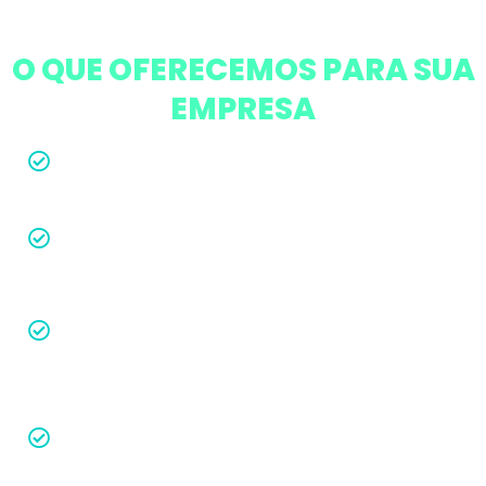
O QUE OFERECEMOS PARA SUA
EMPRESA
Informações Contábeis relevantes
Planejamento Tributário
Regularidade Fiscal, contábil e
trabalhista
Atualizações que impactam no seu
negócio