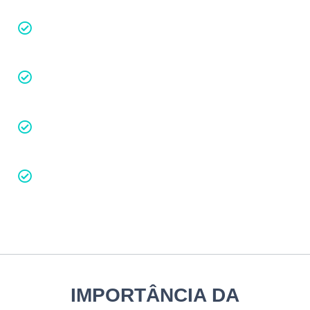
Redução de riscos
Otimização estratégica
Atendimento humanizado e imediato
Sem fidelidade na abertura de CNPJ
IMPORTÂNCIA DA