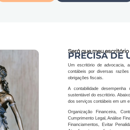
Será que meu escritório
PRECISA DE
Um escritório de advocacia, 
contábeis por diversas razõe
obrigações fiscais.
A contabilidade desempenha 
sustentável do escritório. Abaix
dos serviços contábeis em um es
Organização Financeira, Cont
Cumprimento Legal, Análise Fin
Financiamentos, Evitar Penalid