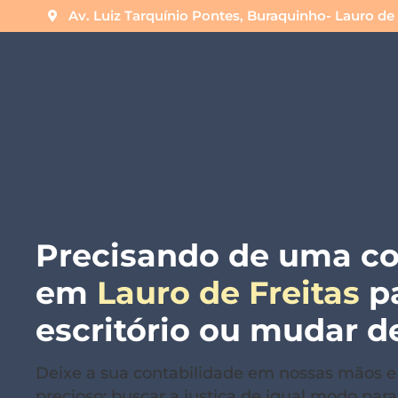
Av. Luiz Tarquínio Pontes, Buraquinho- Lauro de 
Precisando de uma co
em
Lauro de Freitas
p
escritório ou mudar d
Deixe a sua contabilidade em nossas mãos e
precioso: buscar a justiça de igual modo para