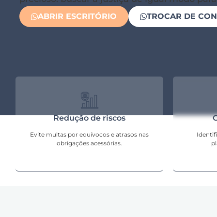
ABRIR ESCRITÓRIO
TROCAR DE CO
Redução de riscos
O
Evite multas por equívocos e atrasos nas
Identif
obrigações acessórias.
p