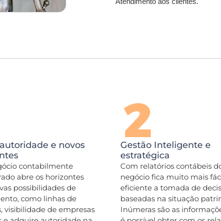
Atendimento aos clientes.
 autoridade e novos
Gestão Inteligente e
ntes
estratégica
ócio contabilmente
Com relatórios contábeis d
rado abre os horizontes
negócio fica muito mais fáci
vas possibilidades de
eficiente a tomada de deci
ento, como linhas de
baseadas na situação patri
s, visibilidade de empresas
Inúmeras são as informaçõ
 e adquire autoridade na
é possível obter com os rela