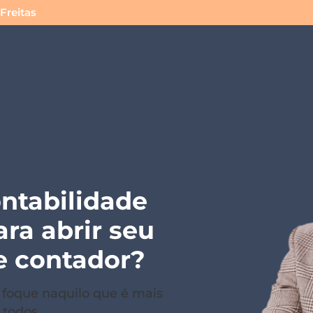
Freitas
ntabilidade
ara abrir seu
e contador?
 foque naquilo que é mais
 todos.