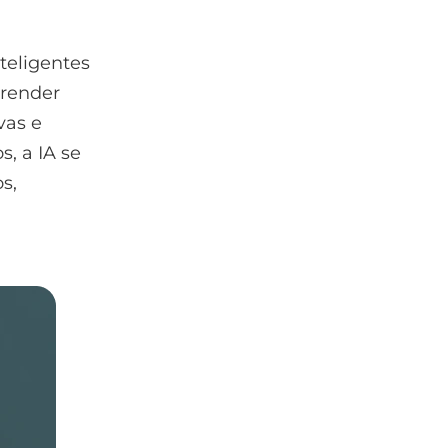
nteligentes
prender
vas e
, a IA se
s,