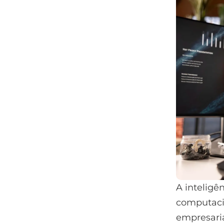
A inteligên
computacio
empresaria