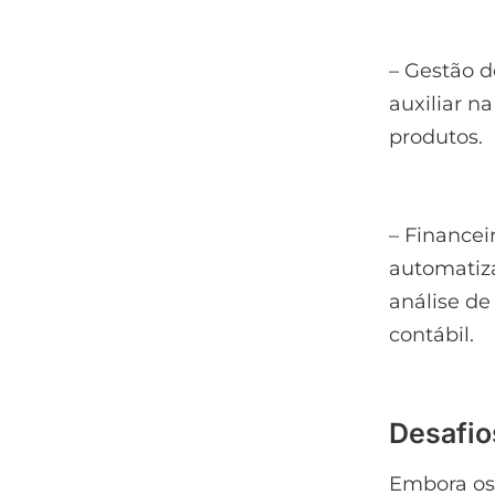
– Gestão 
auxiliar n
produtos.
– Financei
automatiza
análise de 
contábil.
Desafio
Embora os 