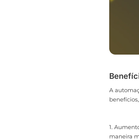
Benefíc
A automaçã
benefícios
1. Aumento
maneira m