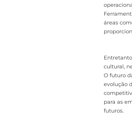
operaciona
Ferramenta
áreas como
proporcio
Entretanto
cultural, 
O futuro 
evolução d
competitiv
para as em
futuros.