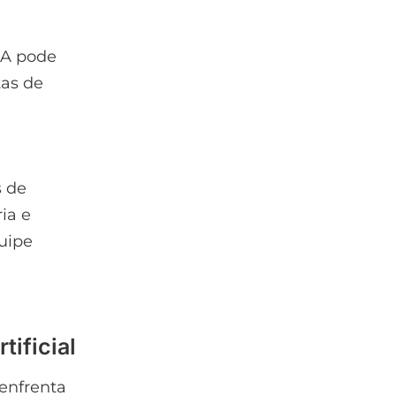
IA pode
tas de
s de
ia e
quipe
tificial
enfrenta