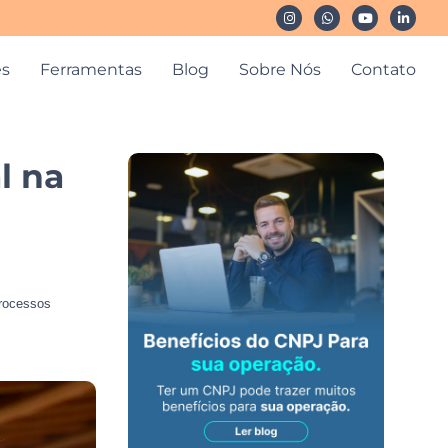
es
Ferramentas
Blog
Sobre Nós
Contato
l na
Processos