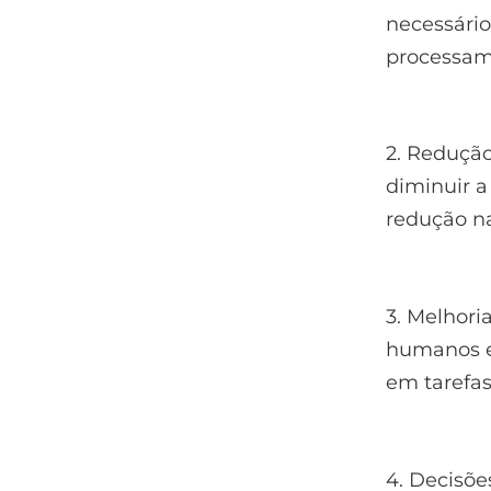
necessário
processam
2. Reduçã
diminuir a
redução na
3. Melhori
humanos e
em tarefas
4. Decisõe