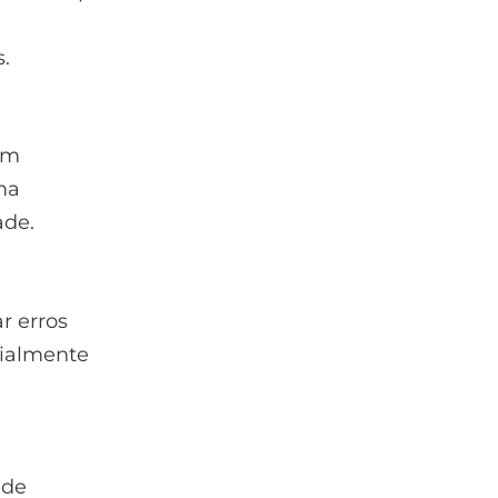
.
em
ma
ade.
r erros
cialmente
 de