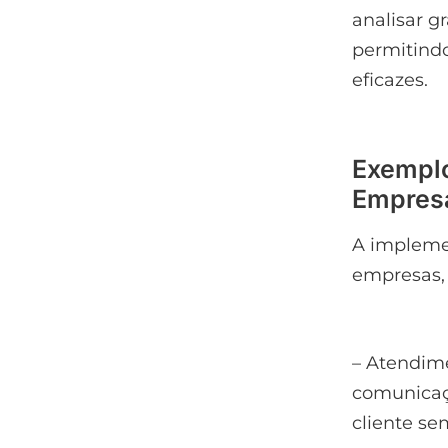
analisar g
permitind
eficazes.
Exemplo
Empresa
A impleme
empresas,
– Atendime
comunicaçã
cliente s