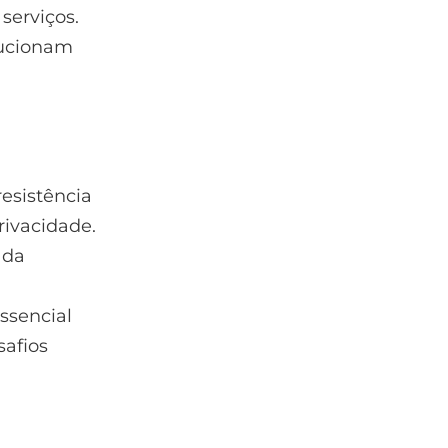
serviços.
lucionam
esistência
rivacidade.
 da
ssencial
safios