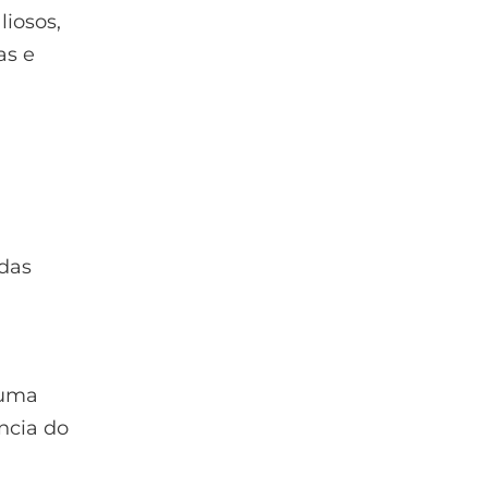
liosos,
as e
das
 uma
ncia do