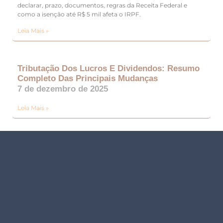
declarar, prazo, documentos, regras da Receita Federal e
como a isenção até R$ 5 mil afeta o IRPF.
Leia Mais »
Tributação Dos Lucros E Dividendos: Resumo
Completo Das Principais Mudanças
7 de dezembro de 2025
Leia Mais »