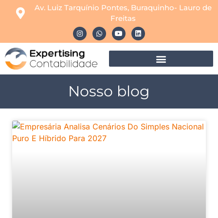
Av. Luiz Tarquínio Pontes, Buraquinho- Lauro de
Freitas
Nosso blog