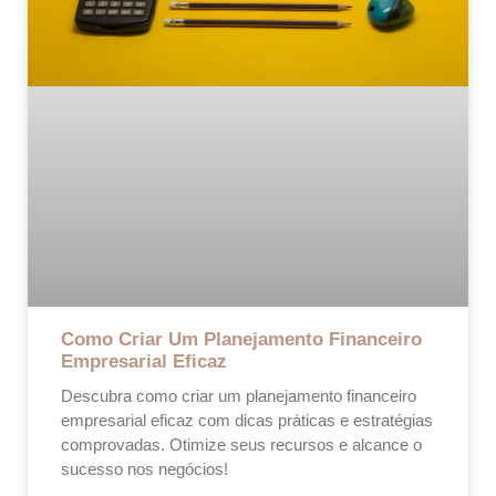
Como Criar Um Planejamento Financeiro
Empresarial Eficaz
Descubra como criar um planejamento financeiro
empresarial eficaz com dicas práticas e estratégias
comprovadas. Otimize seus recursos e alcance o
sucesso nos negócios!