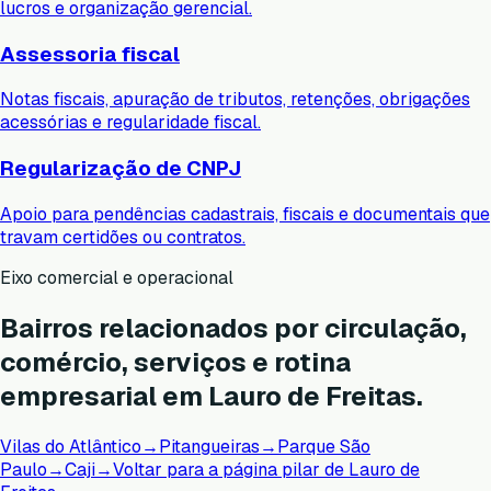
lucros e organização gerencial.
Assessoria fiscal
Notas fiscais, apuração de tributos, retenções, obrigações
acessórias e regularidade fiscal.
Regularização de CNPJ
Apoio para pendências cadastrais, fiscais e documentais que
travam certidões ou contratos.
Eixo comercial e operacional
Bairros relacionados por circulação,
comércio, serviços e rotina
empresarial em Lauro de Freitas.
Vilas do Atlântico
→
Pitangueiras
→
Parque São
Paulo
→
Caji
→
Voltar para a página pilar de Lauro de