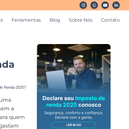
es
Ferramentas
Blog
Sobre Nós
Contato
nda
 de Renda 2025?
e uma
 sem a
para quem
 gastam