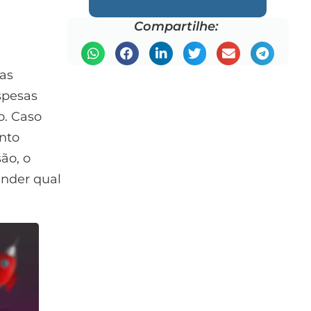
Compartilhe:
las
spesas
o. Caso
onto
ão, o
ender qual