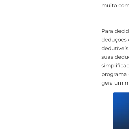
muito com
Para decid
deduções 
dedutíveis
suas deduç
simplifica
programa d
gera um me