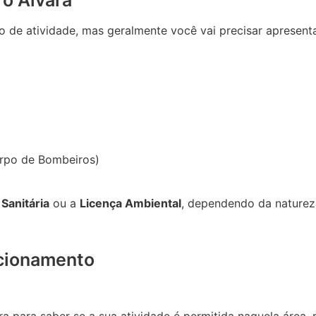
o Alvará
 de atividade, mas geralmente você vai precisar apresenta
orpo de Bombeiros)
 Sanitária
ou a
Licença Ambiental
, dependendo da natureza
ncionamento
ra para saber se a sua atividade é permitida naquela área