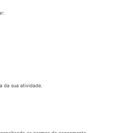
r:
 da sua atividade.
, respeitando as normas de zoneamento.