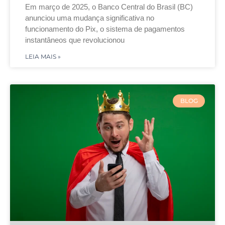
Em março de 2025, o Banco Central do Brasil (BC)
anunciou uma mudança significativa no
funcionamento do Pix, o sistema de pagamentos
instantâneos que revolucionou
LEIA MAIS »
BLOG