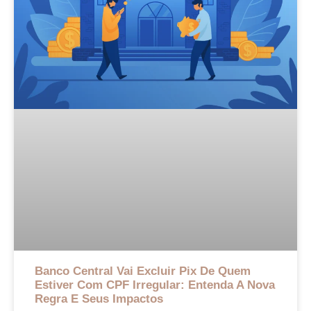
Banco Central Vai Excluir Pix De Quem
Estiver Com CPF Irregular: Entenda A Nova
Regra E Seus Impactos