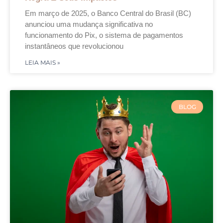
Em março de 2025, o Banco Central do Brasil (BC)
anunciou uma mudança significativa no
funcionamento do Pix, o sistema de pagamentos
instantâneos que revolucionou
LEIA MAIS »
BLOG