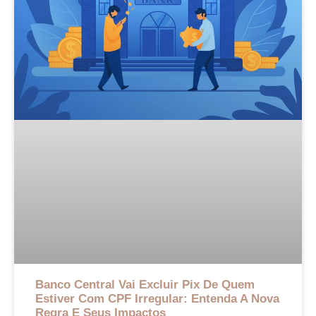
Banco Central Vai Excluir Pix De Quem
Estiver Com CPF Irregular: Entenda A Nova
Regra E Seus Impactos