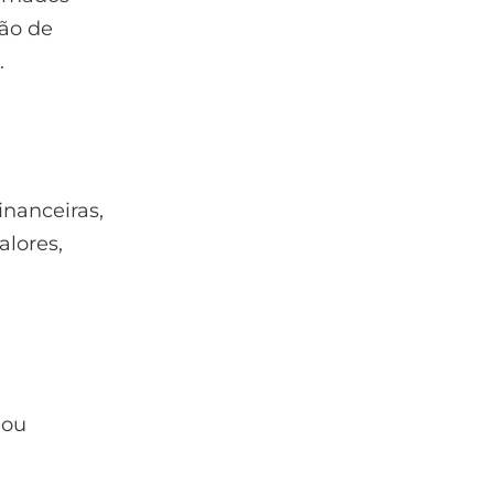
ão de
.
inanceiras,
lores,
 ou