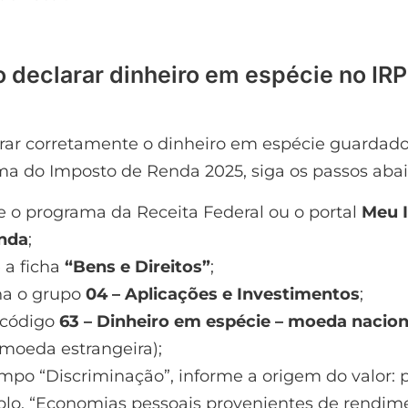
 declarar dinheiro em espécie no IR
arar corretamente o dinheiro em espécie guardad
a do Imposto de Renda 2025, siga os passos abai
e o programa da Receita Federal ou o portal
Meu 
nda
;
 a ficha
“Bens e Direitos”
;
ha o grupo
04 – Aplicações e Investimentos
;
 código
63 – Dinheiro em espécie – moeda nacion
 moeda estrangeira);
mpo “Discriminação”, informe a origem do valor: 
lo, “Economias pessoais provenientes de rendim