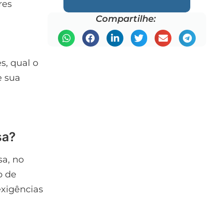
res
Compartilhe:
s, qual o
e sua
sa?
sa, no
o de
exigências