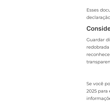
Esses doc
declaração
Conside
Guardar d
redobrada 
reconhece 
transpare
Se você po
2025 para 
informaçõe