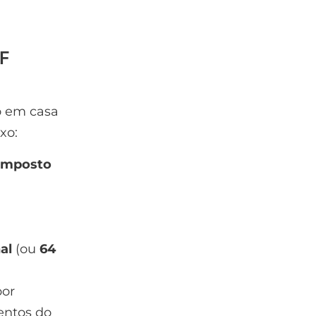
PF
o em casa
xo:
Imposto
al
(ou
64
por
entos do