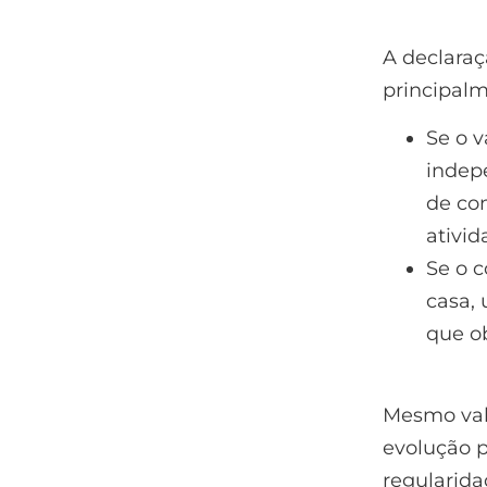
A declaraç
principal
Se o v
indep
de co
ativid
Se o c
casa, 
que ob
Mesmo valo
evolução p
regularidad