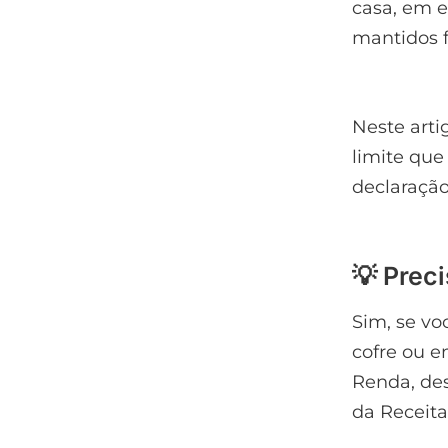
casa, em e
mantidos 
Neste arti
limite que
declaração
💡 Prec
Sim, se vo
cofre ou e
Renda, des
da Receita