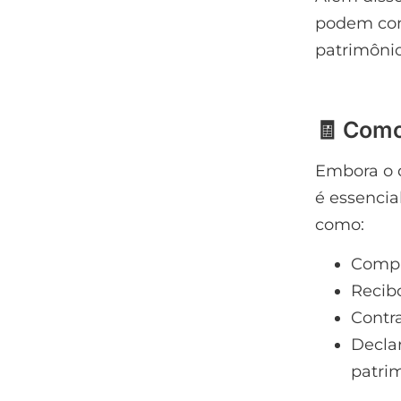
podem con
patrimônio
🧾 Como
Embora o d
é essenci
como:
Compr
Recibo
Contr
Decla
patri