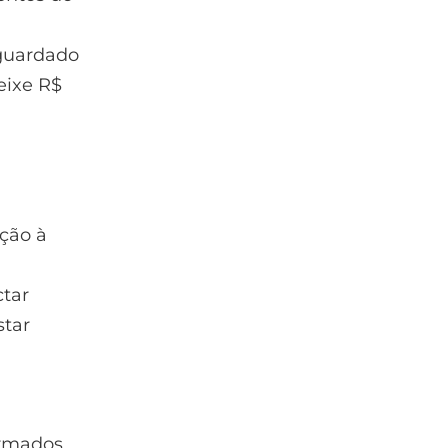
 guardado
deixe R$
ação à
ctar
star
ormados