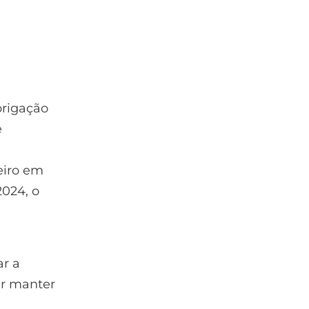
brigação
e
eiro em
024, o
ar a
er manter