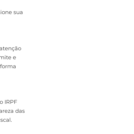
ione sua
 atenção
mite e
 forma
no IRPF
lareza das
scal.