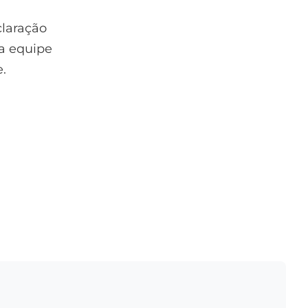
claração
sa equipe
.