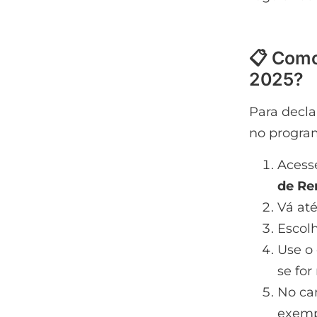
📋 Como
2025?
Para decl
no program
Acess
de Re
Vá até
Escol
Use o
se for
No ca
exemp