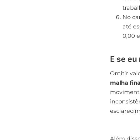
trabal
No cam
até es
0,00 e
E se eu
Omitir val
malha fin
movimentaç
inconsistê
esclarecim
Além disso