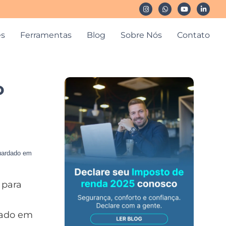
es
Ferramentas
Blog
Sobre Nós
Contato
o
guardado em
 para
dado em