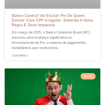
Banco Central Vai Excluir Pix De Quem
Estiver Com CPF Irregular: Entenda A Nova
Regra E Seus Impactos
Em março de 2025, o Banco Central do Brasil (BC)
anunciou uma mudança significativa no
funcionamento do Pix, o sistema de pagamentos
instantâneos que revolucionou
LEIA MAIS »
BLOG