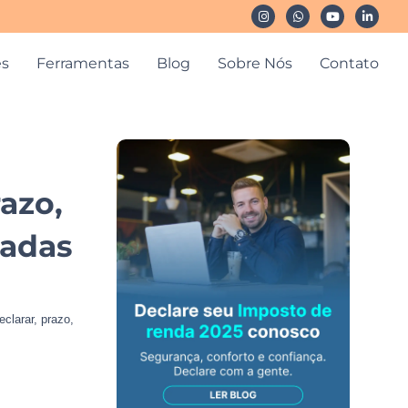
es
Ferramentas
Blog
Sobre Nós
Contato
azo,
iadas
clarar, prazo,