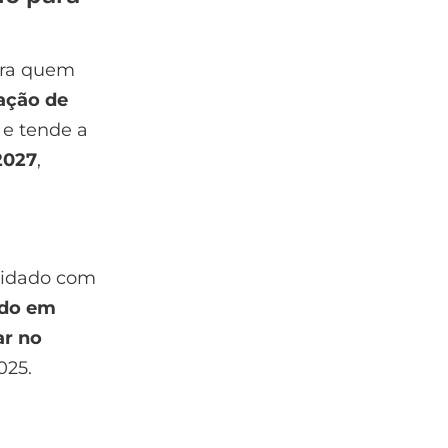
ara quem
tação de
 e tende a
2027
,
cuidado com
ndo em
ar no
025.