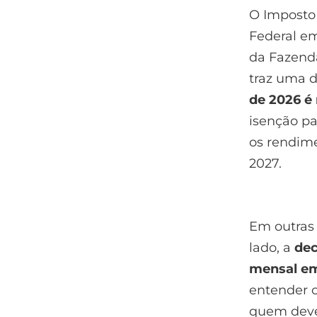
O Imposto 
Federal 
da Fazenda
traz uma d
de 2026 é
isenção p
os rendim
2027.
Em outras 
lado, a
dec
mensal em
entender o
quem deve 