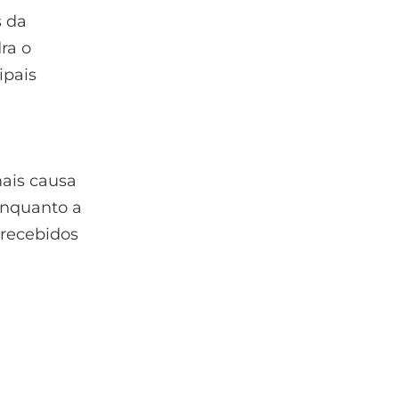
s da
ra o
ipais
mais causa
enquanto a
 recebidos