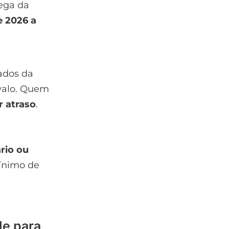
rega da
e 2026 a
ados da
rvalo. Quem
r atraso
.
rio ou
mínimo de
le para