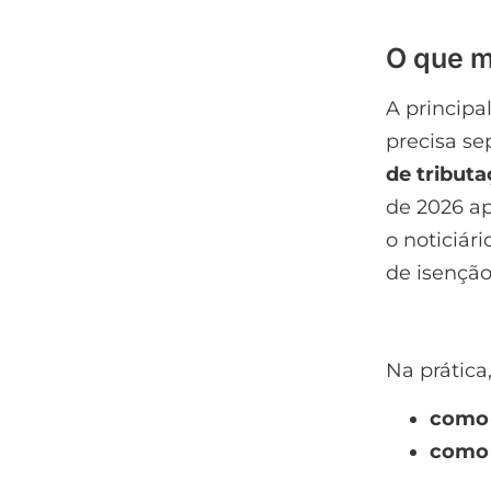
O que m
A principa
precisa se
de tribut
de 2026 ap
o noticiár
de isenção
Na prática,
como 
como 