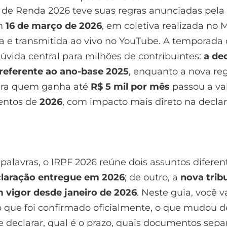
de Renda 2026 teve suas regras anunciadas pela
em
16 de março de 2026
, em coletiva realizada no M
 e transmitida ao vivo no YouTube. A temporada
úvida central para milhões de contribuintes:
a de
 referente ao ano-base 2025
, enquanto a nova re
ara quem ganha até
R$ 5 mil por mês
passou a va
entos de
2026
, com impacto mais direto na decla
palavras, o IRPF 2026 reúne dois assuntos diferen
laração entregue em 2026
; de outro, a
nova trib
 vigor desde janeiro de 2026
. Neste guia, você v
 que foi confirmado oficialmente, o que mudou de
declarar, qual é o prazo, quais documentos sepa