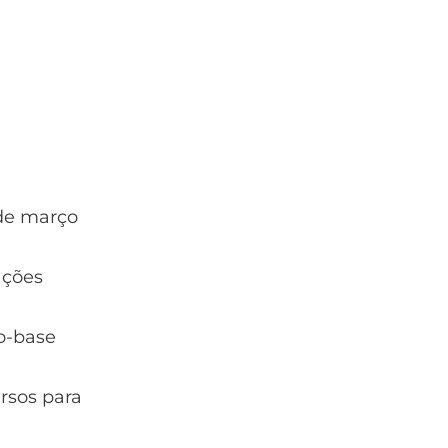
de março
ações
o-base
rsos para