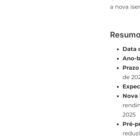
a nova ise
Resumo 
Data d
Ano-b
Prazo
de 20
Expec
Nova 
rendi
2025
Pré-p
reduzi