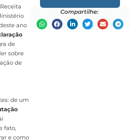
 Receita
Compartilhe:
inistério
 deste ano
claração
gra de
ler sobre
ração de
tes: de um
utação
ai
 fato,
rar e como