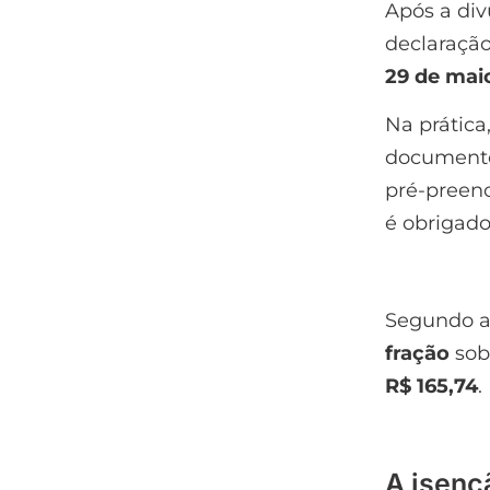
Após a div
declaraçã
29 de mai
Na prática
documentos
pré-preenc
é obrigado
Segundo a 
fração
sob
R$ 165,74
.
A isenç