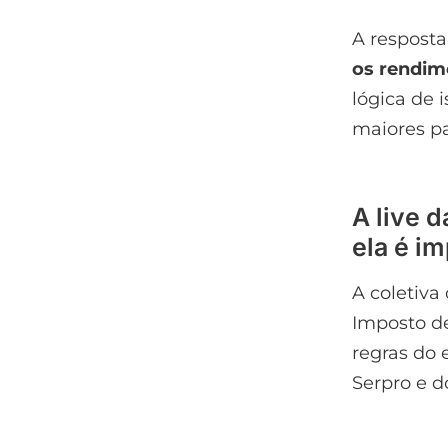
A resposta
os rendim
lógica de 
maiores pa
A live 
ela é i
A coletiva
Imposto de
regras do 
Serpro e d