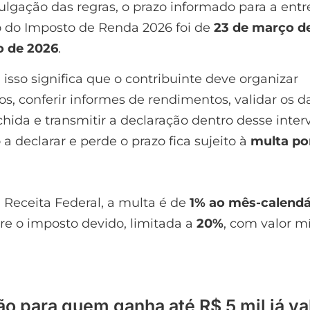
ulgação das regras, o prazo informado para a ent
o do Imposto de Renda 2026 foi de
23 de março d
o de 2026
.
, isso significa que o contribuinte deve organizar
, conferir informes de rendimentos, validar os d
hida e transmitir a declaração dentro desse inte
 a declarar e perde o prazo fica sujeito à
multa po
Receita Federal, a multa é de
1% ao mês-calendá
re o imposto devido, limitada a
20%
, com valor 
ão para quem ganha até R$ 5 mil já va