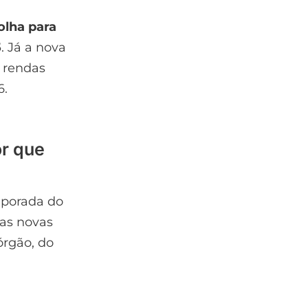
olha para
5
. Já a nova
a rendas
6.
or que
mporada do
 as novas
órgão, do