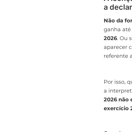
a decla
Não da fo
ganha at
2026
. Ou 
aparecer c
referente 
Por isso, 
a interpre
2026 não 
exercício