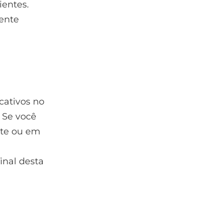
ientes.
mente
cativos no
 Se você
nte ou em
inal desta