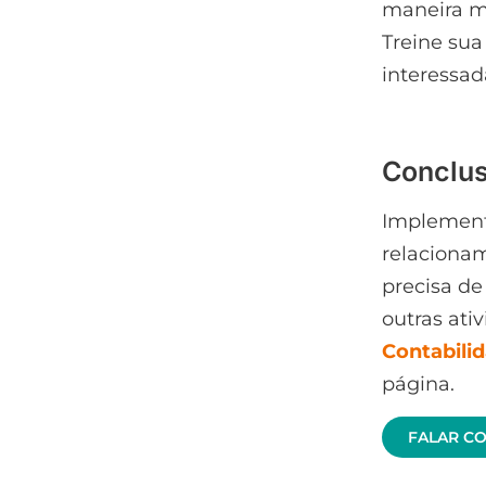
maneira ma
Treine sua
interessad
Conclu
Implementa
relaciona
precisa de
outras ati
Contabili
página.
FALAR C