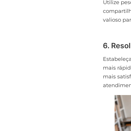
Utilize pe
compartilh
valioso pa
6. Reso
Estabeleça
mais rápid
mais satis
atendimen