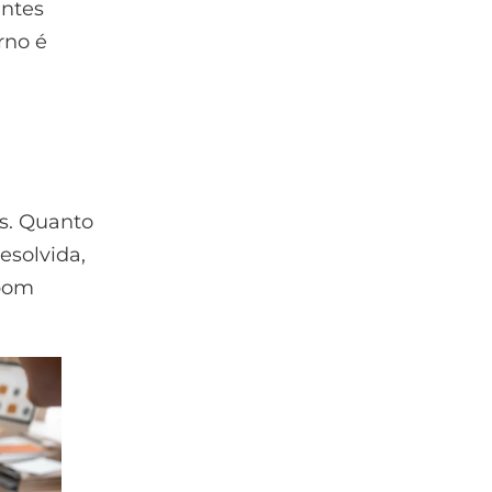
entes
rno é
s. Quanto
esolvida,
 bom