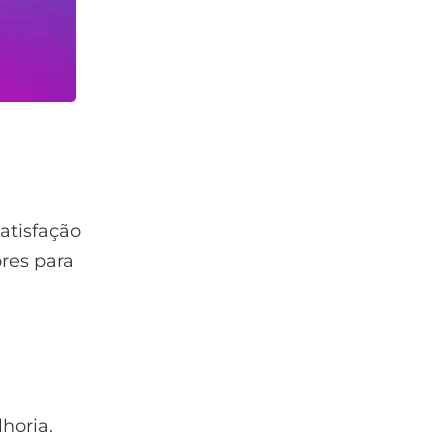
atisfação
ores para
horia.