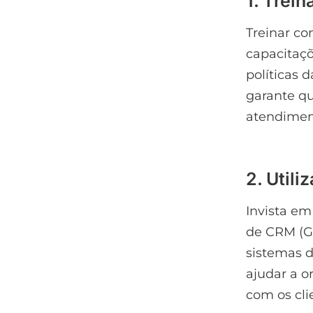
1. Trei
Treinar co
capacitaçõ
políticas 
garante qu
atendiment
2. Util
Invista em
de CRM (G
sistemas d
ajudar a 
com os cli