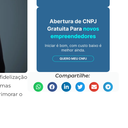
Compartilhe:
fidelização
umas
rimorar o