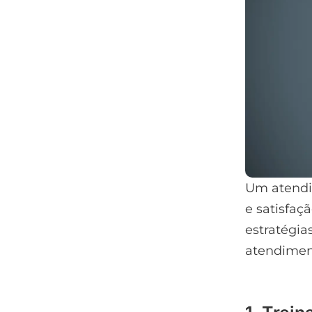
Um atendim
e satisfaç
estratégia
atendiment