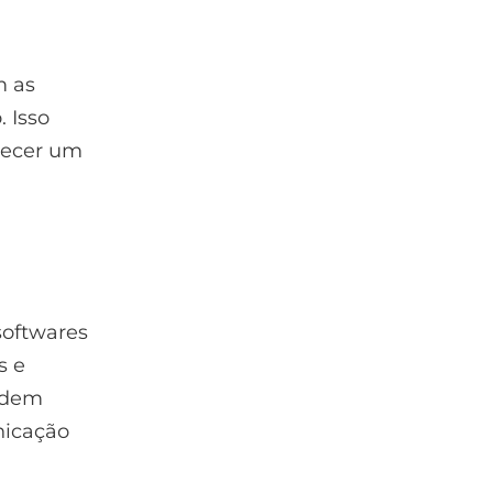
m as
 Isso
recer um
softwares
s e
podem
nicação