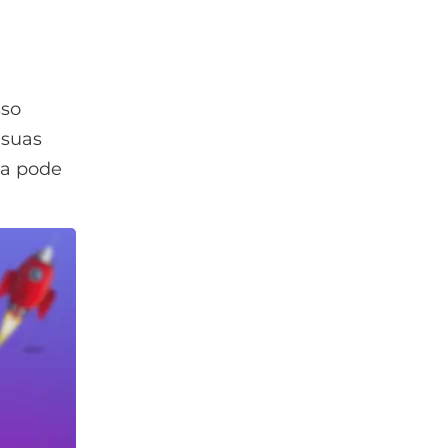
sso
 suas
ca pode