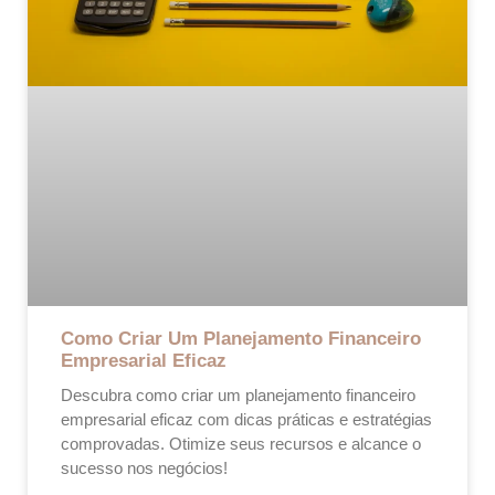
Como Criar Um Planejamento Financeiro
Empresarial Eficaz
Descubra como criar um planejamento financeiro
empresarial eficaz com dicas práticas e estratégias
comprovadas. Otimize seus recursos e alcance o
sucesso nos negócios!