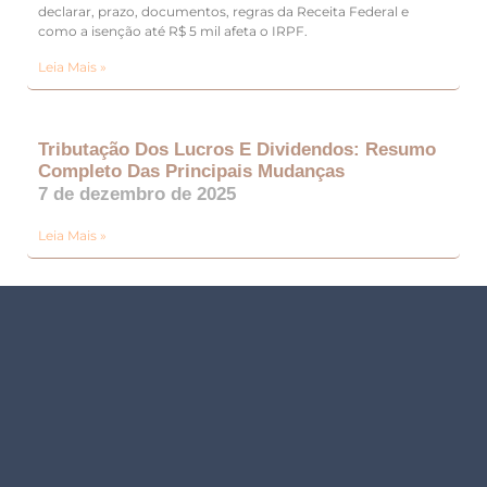
declarar, prazo, documentos, regras da Receita Federal e
como a isenção até R$ 5 mil afeta o IRPF.
Leia Mais »
Tributação Dos Lucros E Dividendos: Resumo
Completo Das Principais Mudanças
7 de dezembro de 2025
Leia Mais »