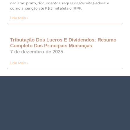
declarar, prazo, documentos, regras da Receita Federal e
como a isenção até R$ 5 mil afeta o IRPF.
Leia Mais »
Tributação Dos Lucros E Dividendos: Resumo
Completo Das Principais Mudanças
7 de dezembro de 2025
Leia Mais »