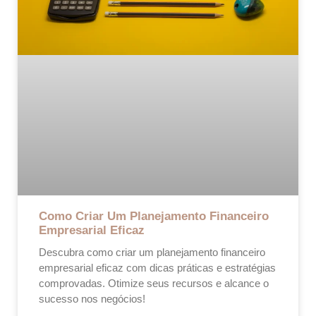
Como Criar Um Planejamento Financeiro
Empresarial Eficaz
Descubra como criar um planejamento financeiro
empresarial eficaz com dicas práticas e estratégias
comprovadas. Otimize seus recursos e alcance o
sucesso nos negócios!