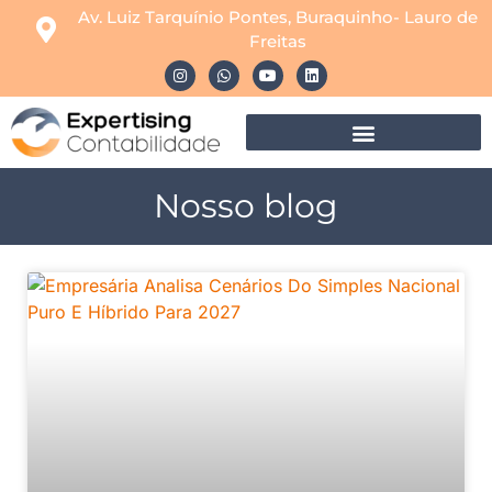
Av. Luiz Tarquínio Pontes, Buraquinho- Lauro de
Freitas
Nosso blog