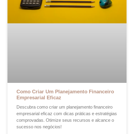
Como Criar Um Planejamento Financeiro
Empresarial Eficaz
Descubra como criar um planejamento financeiro
empresarial eficaz com dicas práticas e estratégias
comprovadas. Otimize seus recursos e alcance o
sucesso nos negócios!