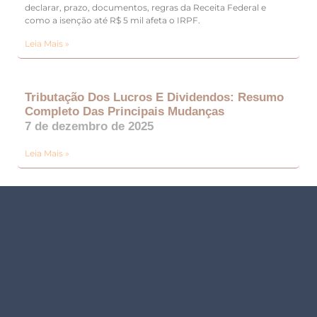
declarar, prazo, documentos, regras da Receita Federal e
como a isenção até R$ 5 mil afeta o IRPF.
Leia Mais »
Tributação Dos Lucros E Dividendos: Resumo
Completo Das Principais Mudanças
7 de dezembro de 2025
Leia Mais »