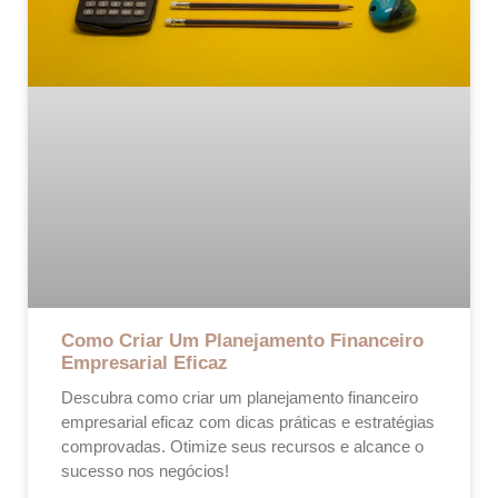
Como Criar Um Planejamento Financeiro
Empresarial Eficaz
Descubra como criar um planejamento financeiro
empresarial eficaz com dicas práticas e estratégias
comprovadas. Otimize seus recursos e alcance o
sucesso nos negócios!