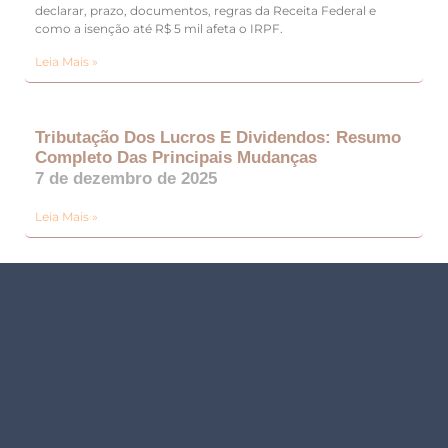
declarar, prazo, documentos, regras da Receita Federal e
como a isenção até R$ 5 mil afeta o IRPF.
Leia Mais »
Tributação Dos Lucros E Dividendos: Resumo
Completo Das Principais Mudanças
7 de dezembro de 2025
Leia Mais »