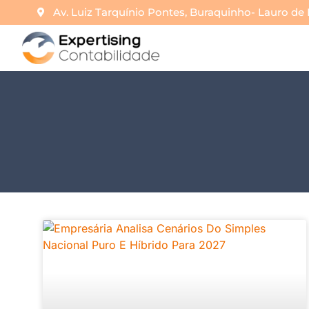
Av. Luiz Tarquínio Pontes, Buraquinho- Lauro de 