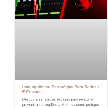
Inadimplência: Estratégias Para Reduzir
E Prevenir
Descubra estratégias eficazes para reduzir e
prevenir a inadimplência. Aprenda como proteger