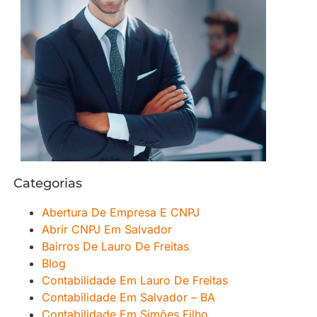
Categorias
Abertura De Empresa E CNPJ
Abrir CNPJ Em Salvador
Bairros De Lauro De Freitas
Blog
Contabilidade Em Lauro De Freitas
Contabilidade Em Salvador – BA
Contabilidade Em Simões Filho