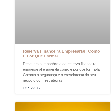
Reserva Financeira Empresarial: Como
E Por Que Formar
Descubra a importância da reserva financeira
empresarial e aprenda como e por que formá-la.
Garanta a segurança e o crescimento do seu
negócio com estratégias
LEIA MAIS »