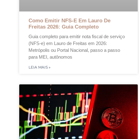
Como Emitir NFS-E Em Lauro De
Freitas 2026: Guia Completo
Guia completo para emitir nota fiscal de serviço
(NFS-e) em Lauro de Freitas em 2026:
Metrópolis ou Portal Nacional, passo a passo
para MEI, autônomos
LEIA MAIS »